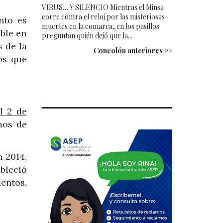
VIRUS… Y SILENCIO Mientras el Minsa
corre contra el reloj por las misteriosas
nto es
muertes en la comarca, en los pasillos
able en
preguntan quién dejó que la...
s de la
Concolón anteriores >>
os que
l 2 de
mos de
n 2014,
bleció
entos,