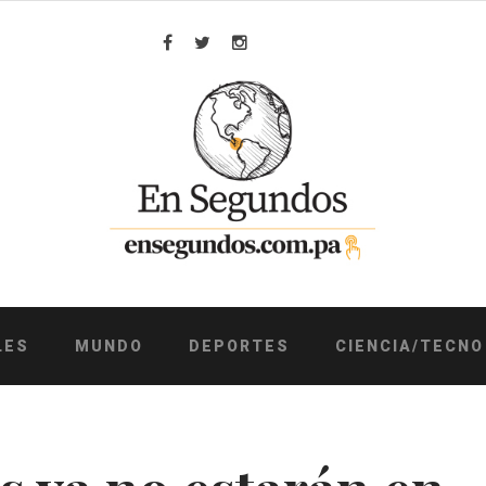
Facebook
Twitter
Instagram
LES
MUNDO
DEPORTES
CIENCIA/TECNO