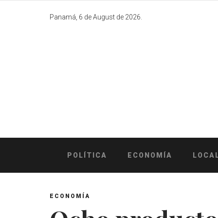
Skip
to
Panamá, 6 de August de 2026.
content
POLÍTICA
ECONOMÍA
LOCA
ECONOMÍA