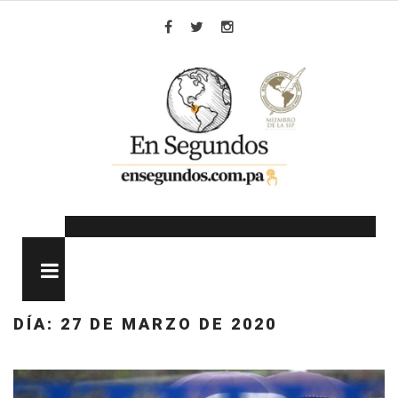
Skip
to
Facebook
Twitter
Instagram
content
MENU
DÍA:
27 DE MARZO DE 2020