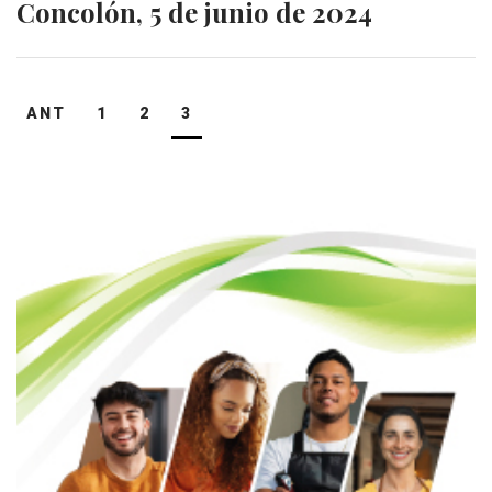
Concolón, 5 de junio de 2024
Navegación
ANT
1
2
3
de
entradas