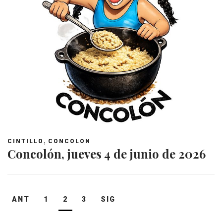
,
CINTILLO
CONCOLON
Concolón, jueves 4 de junio de 2026
Navegación
ANT
1
2
3
SIG
de