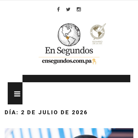
Skip
to
Facebook
Twitter
Instagram
content
MENU
DÍA:
2 DE JULIO DE 2026