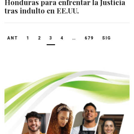
Honduras para enfrentar la Justicia
tras indulto en EE.UU.
Navegación
ANT
1
2
3
4
…
679
SIG
de
entradas