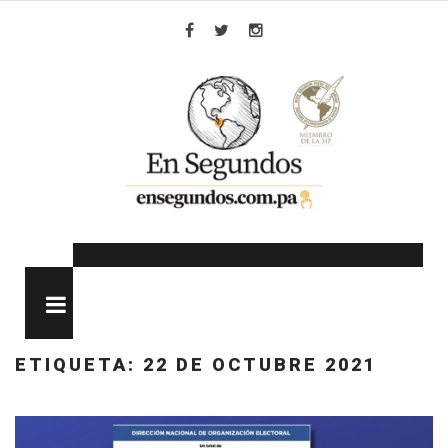
Skip
to
Facebook
Twitter
Instagram
content
MENU
ETIQUETA:
22 DE OCTUBRE 2021