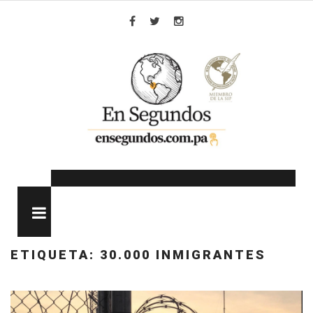
Skip
to
Facebook
Twitter
Instagram
content
MENU
ETIQUETA:
30.000 INMIGRANTES