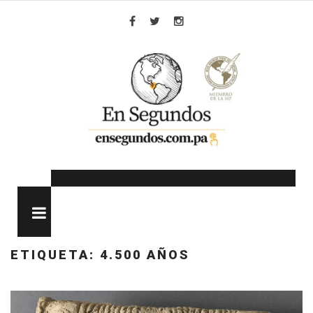
Skip
to
Facebook
Twitter
Instagram
content
MENU
ETIQUETA:
4.500 AÑOS