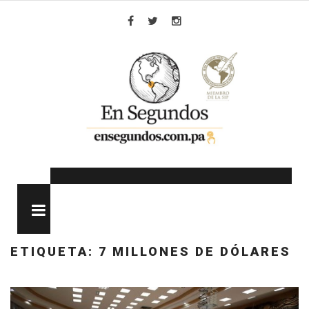
Skip
to
Facebook
Twitter
Instagram
content
MENU
ETIQUETA:
7 MILLONES DE DÓLARES