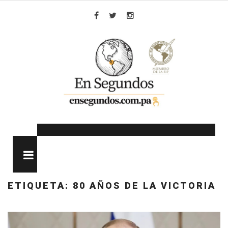
Skip
to
Facebook
Twitter
Instagram
content
MENU
ETIQUETA:
80 AÑOS DE LA VICTORIA