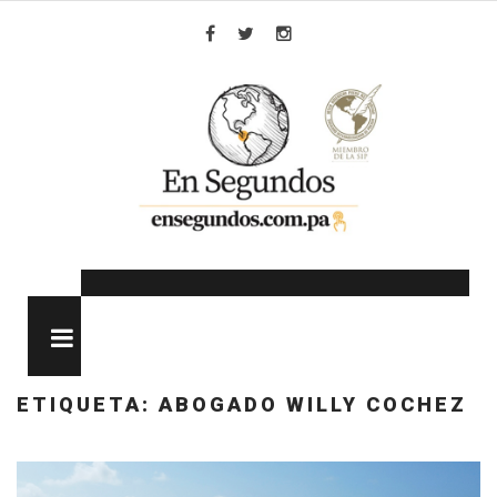
Skip
to
Facebook
Twitter
Instagram
content
MENU
ETIQUETA:
ABOGADO WILLY COCHEZ