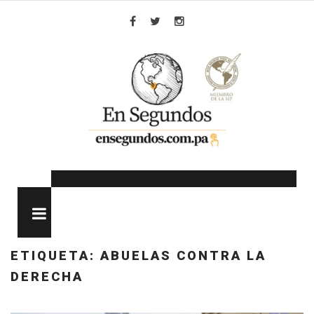
Skip
to
Facebook
Twitter
Instagram
content
MENU
ETIQUETA:
ABUELAS CONTRA LA
DERECHA