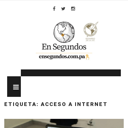
Skip
to
Facebook
Twitter
Instagram
content
MENU
ETIQUETA:
ACCESO A INTERNET