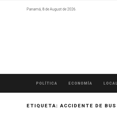
Skip
to
Panamá, 8 de August de 2026.
content
POLÍTICA
ECONOMÍA
LOCA
ETIQUETA:
ACCIDENTE DE BUS