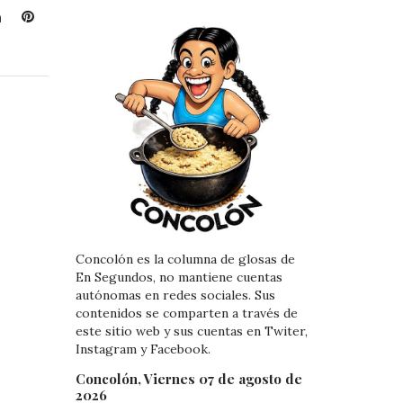
L
P
i
i
n
n
k
t
e
e
d
r
I
e
n
s
t
Concolón es la columna de glosas de
En Segundos, no mantiene cuentas
autónomas en redes sociales. Sus
contenidos se comparten a través de
este sitio web y sus cuentas en Twiter,
Instagram y Facebook.
Concolón, Viernes 07 de agosto de
2026