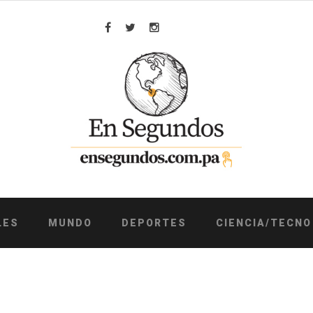
Facebook
Twitter
Instagram
LES
MUNDO
DEPORTES
CIENCIA/TECNO