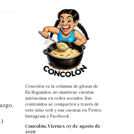
n
n
k
t
e
e
d
r
I
e
n
s
t
Concolón es la columna de glosas de
En Segundos, no mantiene cuentas
autónomas en redes sociales. Sus
contenidos se comparten a través de
razgo,
este sitio web y sus cuentas en Twiter,
Instagram y Facebook.
…)
Concolón, Viernes 07 de agosto de
2026