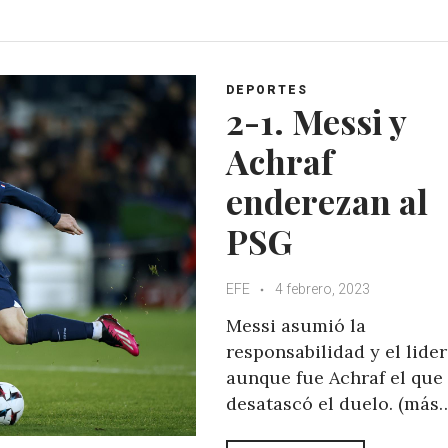
a
c
i
o
t
e
t
g
s
b
t
l
A
o
e
e
DEPORTES
p
o
r
+
2-1. Messi y
p
k
Achraf
enderezan al
PSG
EFE
4 febrero, 2023
Messi asumió la
responsabilidad y el lide
aunque fue Achraf el que
desatascó el duelo. (más