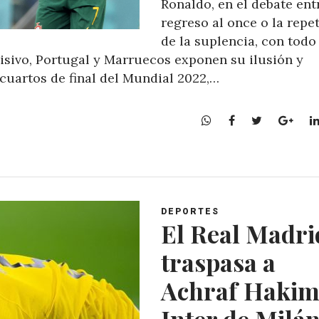
Ronaldo, en el debate ent
regreso al once o la repe
de la suplencia, con todo
cisivo, Portugal y Marruecos exponen su ilusión y
cuartos de final del Mundial 2022,…
W
F
T
G
h
a
w
o
a
c
i
o
t
e
t
g
s
b
t
l
A
o
e
e
DEPORTES
p
o
r
+
El Real Madri
p
k
traspasa a
Achraf Hakimi
Inter de Milá