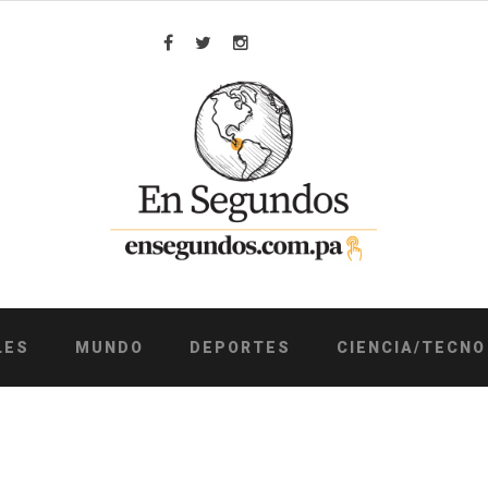
Facebook
Twitter
Instagram
LES
MUNDO
DEPORTES
CIENCIA/TECNO