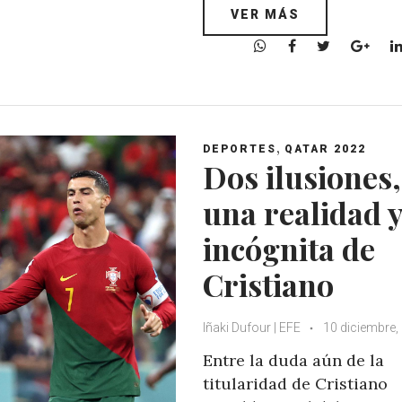
VER MÁS
W
F
T
G
h
a
w
o
a
c
i
o
t
e
t
g
s
b
t
l
,
A
o
e
e
DEPORTES
QATAR 2022
Dos ilusiones,
p
o
r
+
p
k
una realidad y
incógnita de
Cristiano
Iñaki Dufour | EFE
10 diciembre,
Entre la duda aún de la
titularidad de Cristiano