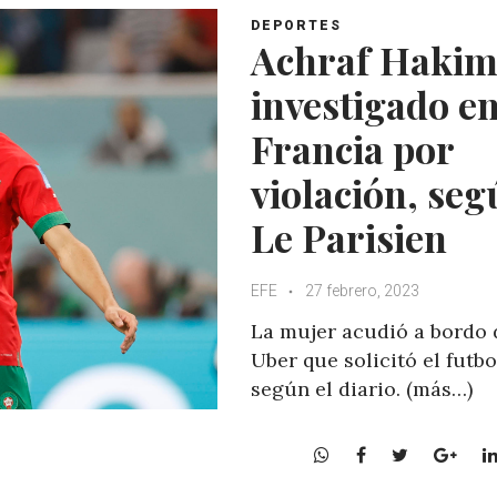
DEPORTES
Achraf Hakim
investigado e
Francia por
violación, se
Le Parisien
EFE
27 febrero, 2023
La mujer acudió a bordo 
Uber que solicitó el futbo
según el diario. (más…)
W
F
T
G
h
a
w
o