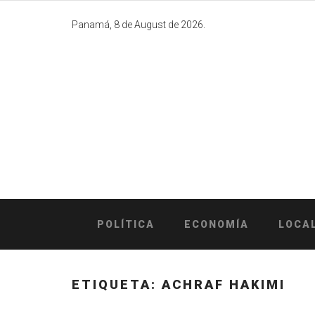
Skip
to
Panamá, 8 de August de 2026.
content
POLÍTICA
ECONOMÍA
LOCA
ETIQUETA:
ACHRAF HAKIMI