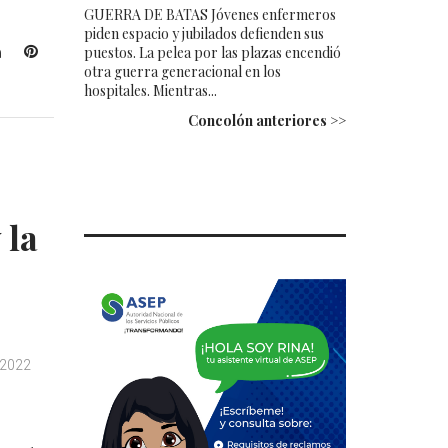
GUERRA DE BATAS Jóvenes enfermeros
piden espacio y jubilados defienden sus
L
P
puestos. La pelea por las plazas encendió
otra guerra generacional en los
i
i
hospitales. Mientras...
n
n
k
t
Concolón anteriores >>
e
e
d
r
I
e
n
s
 la
t
 2022