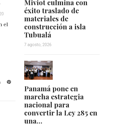
Miviot culmina con
éxito traslado de
020
materiales de
n el
construcción a isla
Tubualá
7 agosto, 2026
L
P
Panamá pone en
i
i
marcha estrategia
n
n
k
t
nacional para
e
e
convertir la Ley 285 en
d
r
una…
I
e
n
s