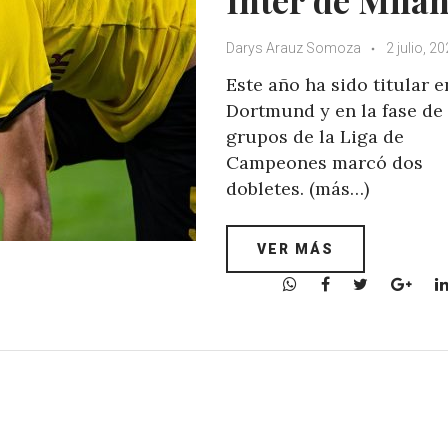
Darys Arauz Somoza
2 julio, 2
Este año ha sido titular e
Dortmund y en la fase de
grupos de la Liga de
Campeones marcó dos
dobletes. (más…)
VER MÁS
W
F
T
G
h
a
w
o
a
c
i
o
t
e
t
g
s
b
t
l
A
o
e
e
p
o
r
+
p
k