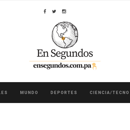
Facebook
Twitter
Instagram
LES
MUNDO
DEPORTES
CIENCIA/TECNO