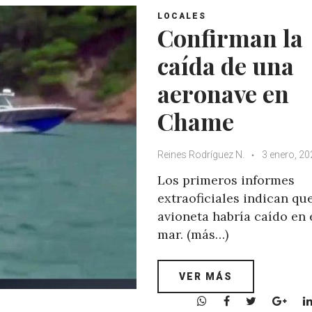
LOCALES
Confirman la
caída de una
aeronave en
Chame
Reines Rodríguez N.
3 enero, 20
Los primeros informes
extraoficiales indican que
avioneta habría caído en 
mar. (más…)
VER MÁS
W
F
T
G