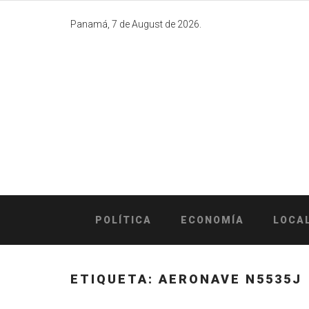
Skip
to
Panamá, 7 de August de 2026.
content
POLÍTICA
ECONOMÍA
LOCA
ETIQUETA:
AERONAVE N5535J