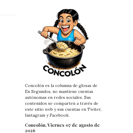
i
i
n
n
k
t
e
e
d
r
I
e
n
s
t
Concolón es la columna de glosas de
En Segundos, no mantiene cuentas
autónomas en redes sociales. Sus
contenidos se comparten a través de
este sitio web y sus cuentas en Twiter,
Instagram y Facebook.
Concolón, Viernes 07 de agosto de
2026