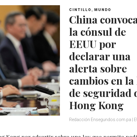
A
o
e
e
,
CINTILLO
MUNDO
p
o
r
+
China convoca
p
k
la cónsul de
EEUU por
declarar una
alerta sobre
cambios en la 
de seguridad 
Hong Kong
Redacción Ensegundos.com.pa | 
ng Kong por advertir sobre una ley que permite ped