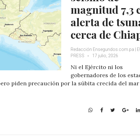
magnitud 7,3 
alerta de tsu
cerca de Chia
Redacción Ensegundos.com.pa | 
PRESS
17 julio, 2026
Ni el Ejército ni los
gobernadores de los esta
pero piden precaución por la súbita crecida del mar
W
F
T
G
h
a
w
o
a
c
i
o
t
e
t
g
s
b
t
l