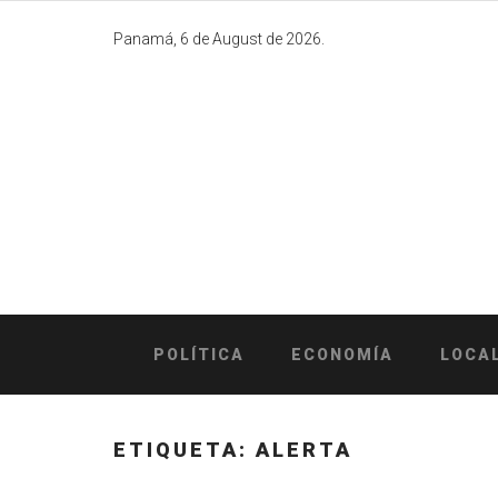
Skip
to
Panamá, 6 de August de 2026.
content
POLÍTICA
ECONOMÍA
LOCA
ETIQUETA:
ALERTA