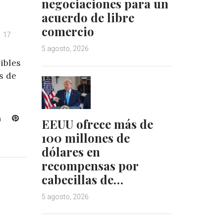
negociaciones para un
acuerdo de libre
comercio
17
5 agosto, 2026
ibles
s de
L
P
EEUU ofrece más de
i
i
100 millones de
n
n
dólares en
k
t
recompensas por
e
e
d
r
cabecillas de…
I
e
n
s
5 agosto, 2026
t