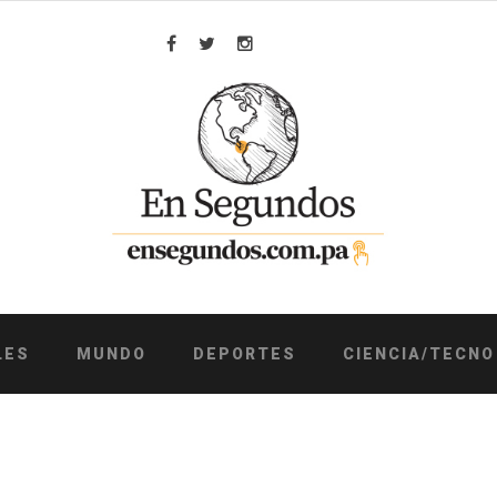
Facebook
Twitter
Instagram
LES
MUNDO
DEPORTES
CIENCIA/TECNO