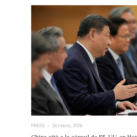
PRESS
30 marzo, 2026
China citó a la cónsul de EE. UU. en Ho