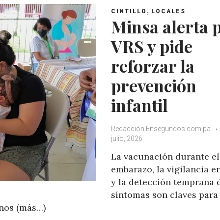
,
CINTILLO
LOCALES
Minsa alerta 
VRS y pide
reforzar la
prevención
infantil
Redacción Ensegundos.com.pa
julio, 2026
La vacunación durante el
embarazo, la vigilancia e
y la detección temprana 
síntomas son claves para 
ños (más…)