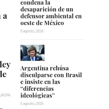
condena la
d
r
desaparición de un
I
e
 a
defensor ambiental en
n
s
oeste de México
t
5 agosto, 2026
ley
Argentina rehúsa
de
disculparse con Brasil
e insiste en las
“diferencias
ideológicas”
EUROPA
5 agosto, 2026
ir