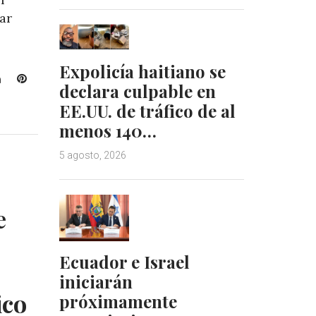
ar
Expolicía haitiano se
L
P
declara culpable en
i
i
EE.UU. de tráfico de al
n
n
menos 140…
k
t
e
e
5 agosto, 2026
d
r
I
e
n
s
t
e
Ecuador e Israel
iniciarán
ico
próximamente