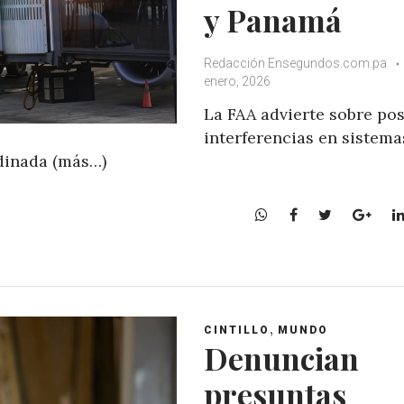
y Panamá
Redacción Ensegundos.com.pa
enero, 2026
La FAA advierte sobre pos
interferencias en sistema
dinada (más…)
W
F
T
G
h
a
w
o
a
c
i
o
t
e
t
g
s
b
t
l
A
o
e
e
,
CINTILLO
MUNDO
p
o
r
+
Denuncian
p
k
presuntas