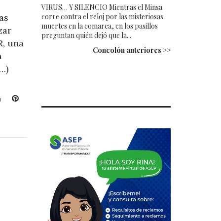
VIRUS… Y SILENCIO Mientras el Minsa
corre contra el reloj por las misteriosas
as
muertes en la comarca, en los pasillos
zar
preguntan quién dejó que la...
R, una
Concolón anteriores >>
n
…)
L
P
i
i
n
n
k
t
e
e
d
r
I
e
n
s
t