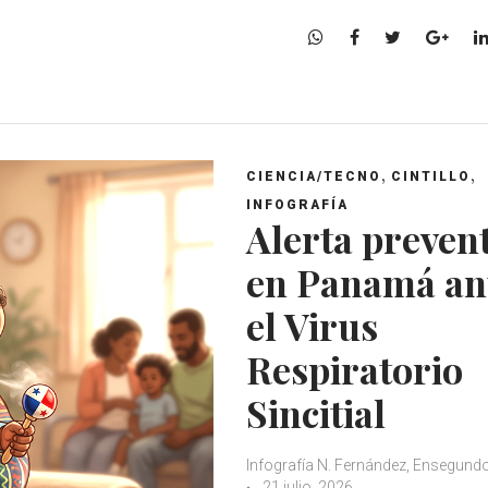
W
F
T
G
h
a
w
o
a
c
i
o
t
e
t
g
s
b
t
l
A
o
e
e
,
,
CIENCIA/TECNO
CINTILLO
p
o
r
+
INFOGRAFÍA
p
k
Alerta preven
en Panamá an
el Virus
Respiratorio
Sincitial
Infografía N. Fernández, Ensegun
21 julio, 2026