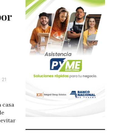
por
21
n casa
de
evitar