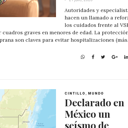
Autoridades y especialist
hacen un llamado a refor
los cuidados frente al VS
r cuadros graves en menores de edad. La protecció
prana son claves para evitar hospitalizaciones (más
W
F
T
G
h
a
w
o
a
c
i
o
t
e
t
g
s
b
t
l
A
o
e
e
,
CINTILLO
MUNDO
p
o
r
+
Declarado en
p
k
México un
seísmo de