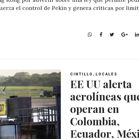
erza el control de Pekín y genera críticas por limit
W
F
T
G
h
a
w
o
a
c
i
o
t
e
t
g
s
b
t
l
A
o
e
e
,
CINTILLO
LOCALES
p
o
r
+
EE UU alerta
p
k
aerolíneas qu
operan en
Colombia,
Ecuador, Méx