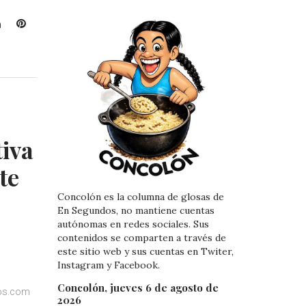
L
P
i
i
n
n
k
t
e
e
d
r
I
e
n
s
tiva
t
te
Concolón es la columna de glosas de
En Segundos, no mantiene cuentas
autónomas en redes sociales. Sus
contenidos se comparten a través de
este sitio web y sus cuentas en Twiter,
Instagram y Facebook.
Concolón, jueves 6 de agosto de
dos.com
2026