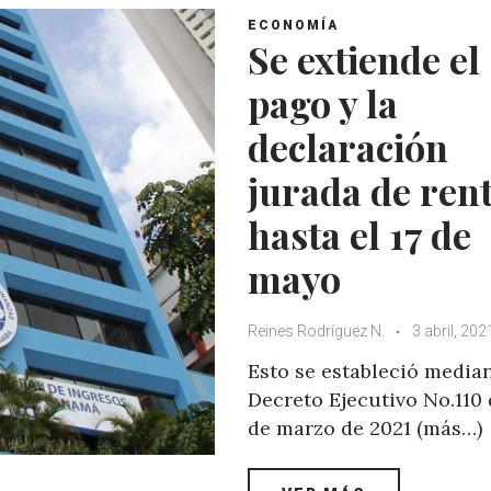
ECONOMÍA
Se extiende el
pago y la
declaración
jurada de ren
hasta el 17 de
mayo
Reines Rodríguez N.
3 abril, 202
Esto se estableció median
Decreto Ejecutivo No.110 
de marzo de 2021 (más…)