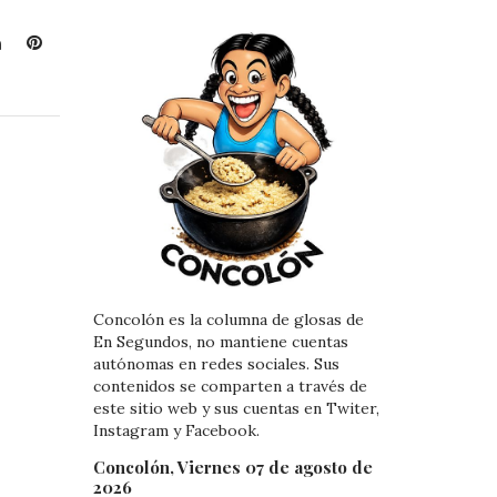
L
P
i
i
n
n
k
t
e
e
d
r
I
e
n
s
t
Concolón es la columna de glosas de
En Segundos, no mantiene cuentas
autónomas en redes sociales. Sus
contenidos se comparten a través de
este sitio web y sus cuentas en Twiter,
Instagram y Facebook.
Concolón, Viernes 07 de agosto de
2026