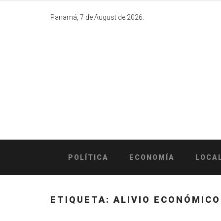
Skip
to
Panamá, 7 de August de 2026.
content
POLÍTICA
ECONOMÍA
LOCA
ETIQUETA:
ALIVIO ECONÓMICO