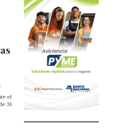
tas
1
te el
de 31