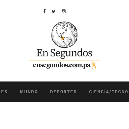
Facebook
Twitter
Instagram
LES
MUNDO
DEPORTES
CIENCIA/TECNO