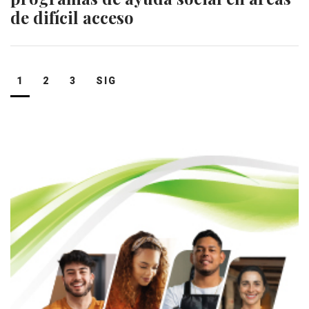
de difícil acceso
Navegación
1
2
3
SIG
de
entradas