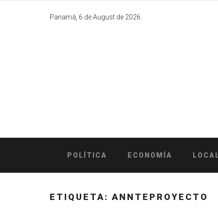
Skip
to
Panamá, 6 de August de 2026.
content
POLÍTICA
ECONOMÍA
LOCA
ETIQUETA:
ANNTEPROYECTO