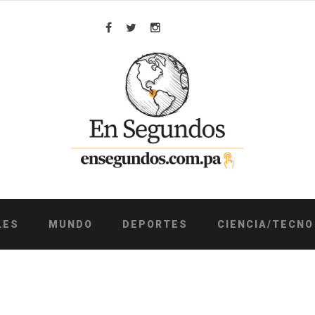
Facebook
Twitter
Instagram
LES
MUNDO
DEPORTES
CIENCIA/TECNO