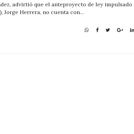
dez, advirtió que el anteproyecto de ley impulsado 
), Jorge Herrera, no cuenta con…
W
F
T
G
h
a
w
o
a
c
i
o
t
e
t
g
s
b
t
l
A
o
e
e
p
o
r
+
p
k