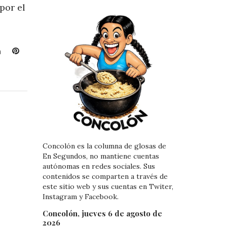
por el
L
P
i
i
n
n
k
t
e
e
d
r
I
e
n
s
t
Concolón es la columna de glosas de
En Segundos, no mantiene cuentas
autónomas en redes sociales. Sus
contenidos se comparten a través de
este sitio web y sus cuentas en Twiter,
Instagram y Facebook.
Concolón, jueves 6 de agosto de
2026