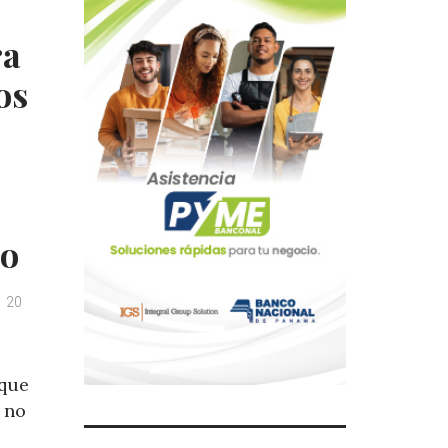
ra
os
o
io
20
 que
 no