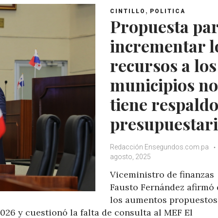
,
CINTILLO
POLITICA
Propuesta pa
incrementar l
recursos a los
municipios no
tiene respald
presupuestar
Redacción Ensegundos.com.pa
agosto, 2025
Viceministro de finanzas
Fausto Fernández afirmó
los aumentos propuestos
2026 y cuestionó la falta de consulta al MEF El