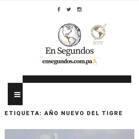
Skip
to
Facebook
Twitter
Instagram
content
MENU
ETIQUETA:
AÑO NUEVO DEL TIGRE