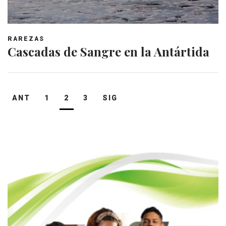
RAREZAS
Cascadas de Sangre en la Antártida
Navegación
ANT
1
2
3
SIG
de
entradas