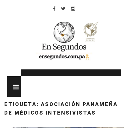
Skip
to
Facebook
Twitter
Instagram
content
MENU
ETIQUETA:
ASOCIACIÓN PANAMEÑA
DE MÉDICOS INTENSIVISTAS