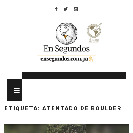
Skip
to
Facebook
Twitter
Instagram
content
MENU
ETIQUETA:
ATENTADO DE BOULDER