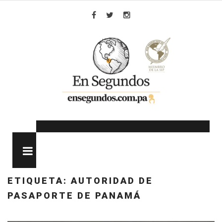
Skip
to
Facebook
Twitter
Instagram
content
MENU
ETIQUETA:
AUTORIDAD DE
PASAPORTE DE PANAMÁ