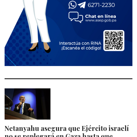
Netanyahu asegura que Ejército israelí
no se replegará en Gaza hasta que