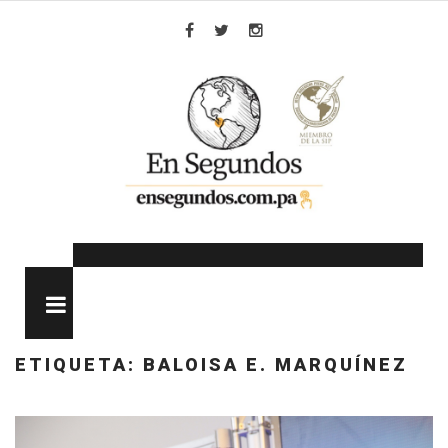
Skip
to
Facebook
Twitter
Instagram
content
MENU
ETIQUETA:
BALOISA E. MARQUÍNEZ