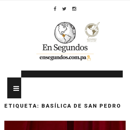
Skip
to
Facebook
Twitter
Instagram
content
MENU
ETIQUETA:
BASÍLICA DE SAN PEDRO