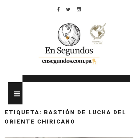
Skip
to
Facebook
Twitter
Instagram
content
MENU
ETIQUETA:
BASTIÓN DE LUCHA DEL
ORIENTE CHIRICANO