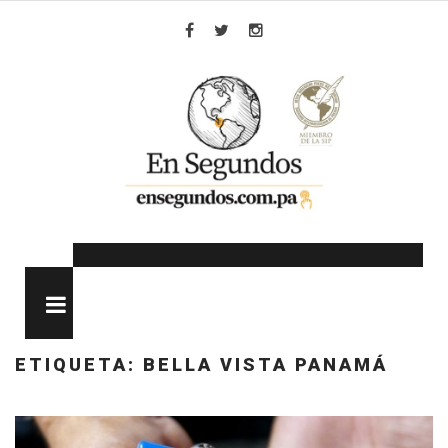
Skip
to
Facebook
Twitter
Instagram
content
MENU
ETIQUETA:
BELLA VISTA PANAMÁ