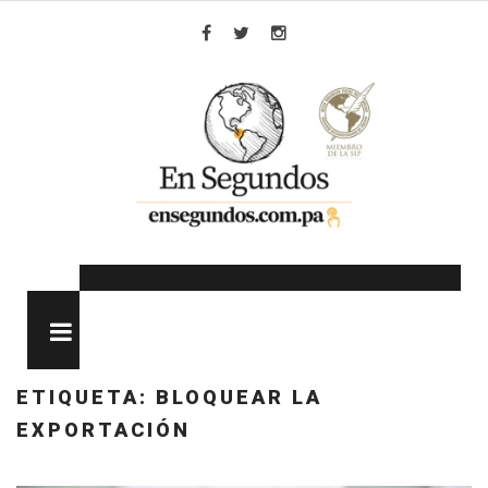
Skip
to
Facebook
Twitter
Instagram
content
MENU
ETIQUETA:
BLOQUEAR LA
EXPORTACIÓN