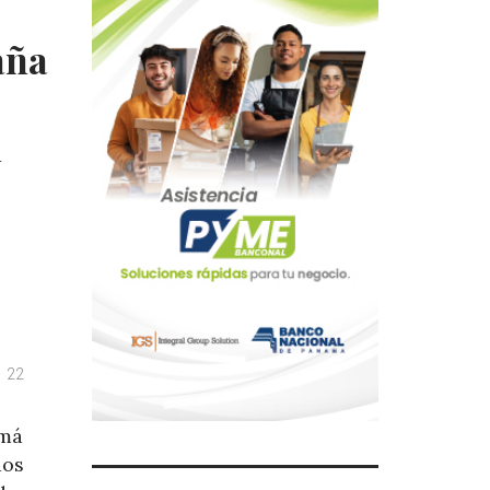
aña
n
22
amá
dos