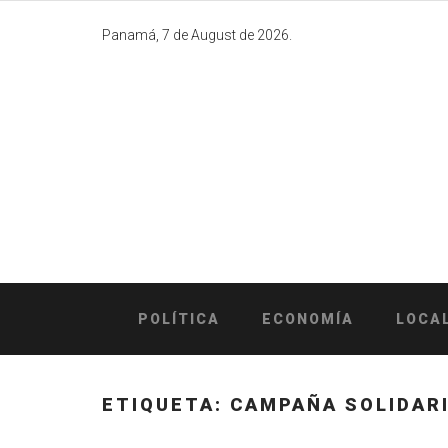
Skip
to
Panamá, 7 de August de 2026.
content
POLÍTICA
ECONOMÍA
LOCA
ETIQUETA:
CAMPAÑA SOLIDAR