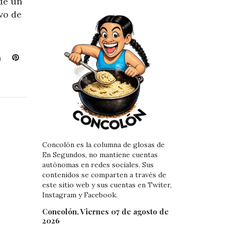
de un
vo de
L
P
i
i
n
n
k
t
e
e
d
r
I
e
n
s
Concolón es la columna de glosas de
t
En Segundos, no mantiene cuentas
autónomas en redes sociales. Sus
contenidos se comparten a través de
este sitio web y sus cuentas en Twiter,
Instagram y Facebook.
Concolón, Viernes 07 de agosto de
2026