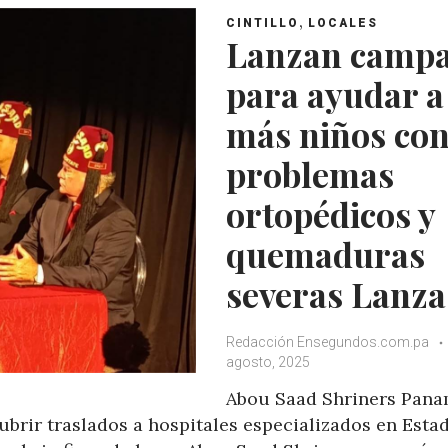
,
CINTILLO
LOCALES
Lanzan camp
para ayudar a
más niños co
problemas
ortopédicos y
quemaduras
severas Lanza
Redacción Ensegundos.com.pa
agosto, 2025
Abou Saad Shriners Pan
brir traslados a hospitales especializados en Esta