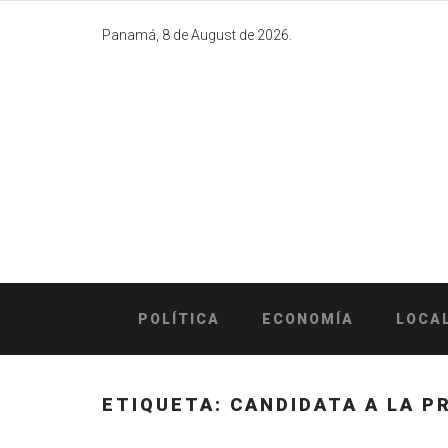
Skip
to
Panamá, 8 de August de 2026.
content
POLÍTICA
ECONOMÍA
LOCA
ETIQUETA:
CANDIDATA A LA P