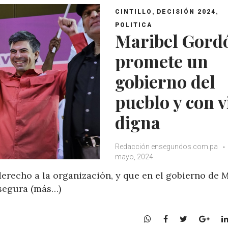
,
,
CINTILLO
DECISIÓN 2024
POLITICA
Maribel Gord
promete un
gobierno del
pueblo y con v
digna
Redacción ensegundos.com.pa
mayo, 2024
derecho a la organización, y que en el gobierno de 
asegura (más…)
W
F
T
G