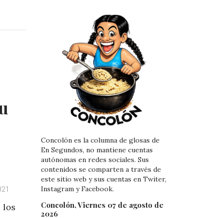
i
i
n
n
k
t
e
e
d
r
I
e
n
s
t
u
Concolón es la columna de glosas de
En Segundos, no mantiene cuentas
autónomas en redes sociales. Sus
contenidos se comparten a través de
este sitio web y sus cuentas en Twiter,
Instagram y Facebook.
021
Concolón, Viernes 07 de agosto de
 los
2026