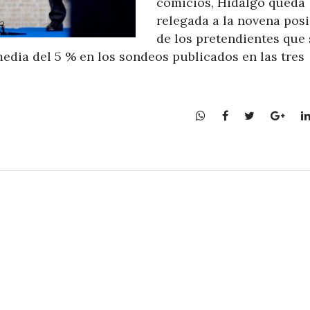
comicios, Hidalgo queda
relegada a la novena pos
de los pretendientes que 
edia del 5 % en los sondeos publicados en las tres
W
F
T
G
h
a
w
o
a
c
i
o
t
e
t
g
s
b
t
l
A
o
e
e
p
o
r
+
p
k