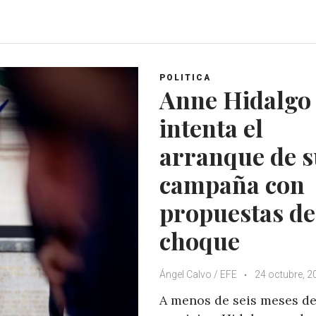
h
a
w
o
a
c
i
o
t
e
t
g
s
b
t
l
A
o
e
e
POLITICA
p
o
r
+
Anne Hidalgo
p
k
intenta el
arranque de s
campaña con
propuestas de
choque
Ángel Calvo / EFE
24 octubre, 2
A menos de seis meses de