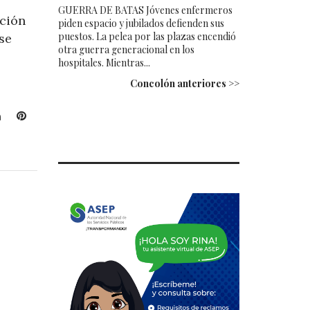
GUERRA DE BATAS Jóvenes enfermeros
ición
piden espacio y jubilados defienden sus
puestos. La pelea por las plazas encendió
se
otra guerra generacional en los
hospitales. Mientras...
Concolón anteriores >>
L
P
i
i
n
n
k
t
e
e
d
r
I
e
n
s
t