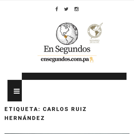
Skip
to
Facebook
Twitter
Instagram
content
MENU
ETIQUETA:
CARLOS RUIZ
HERNÁNDEZ