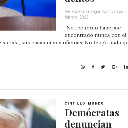
Redacción, Ensegundos.com.pa
febrero, 2026
“No recuerdo haberme
encontrado nunca con el
é su isla, sus casas ni sus oficinas. No tengo nada q
W
F
T
G
h
a
w
o
a
c
i
o
t
e
t
g
s
b
t
l
A
o
e
e
,
CINTILLO
MUNDO
p
o
r
+
Demócratas
p
k
denuncian