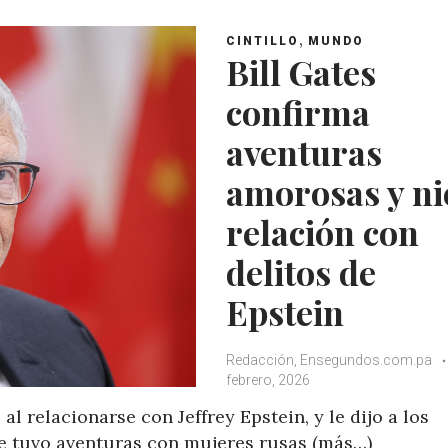
s
b
t
l
A
o
e
e
,
CINTILLO
MUNDO
p
o
r
+
Bill Gates
p
k
confirma
aventuras
amorosas y ni
relación con
delitos de
Epstein
Redacción, Ensegundos.com.pa
febrero, 2026
l relacionarse con Jeffrey Epstein, y le dijo a los
e tuvo aventuras con mujeres rusas (más…)