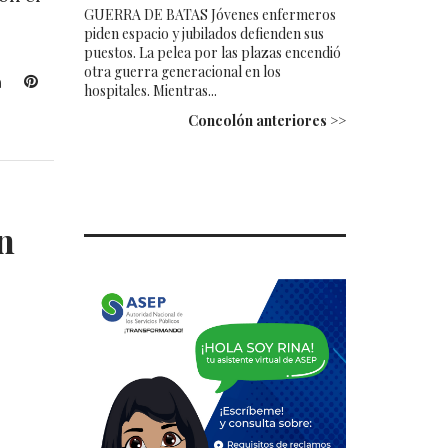
GUERRA DE BATAS Jóvenes enfermeros
piden espacio y jubilados defienden sus
puestos. La pelea por las plazas encendió
otra guerra generacional en los
L
P
hospitales. Mientras...
i
i
Concolón anteriores >>
n
n
k
t
e
e
d
r
I
e
n
n
s
t