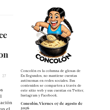
i
i
n
n
k
t
e
e
d
r
I
e
ce
n
s
t
on
Concolón es la columna de glosas de
En Segundos, no mantiene cuentas
27
autónomas en redes sociales. Sus
contenidos se comparten a través de
os
este sitio web y sus cuentas en Twiter,
Instagram y Facebook.
l
cación
Concolón, Viernes 07 de agosto de
2026
on el