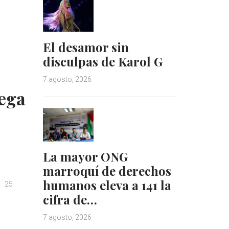
e
e
d
r
I
e
n
s
El desamor sin
t
disculpas de Karol G
7 agosto, 2026
ega
La mayor ONG
marroquí de derechos
humanos eleva a 141 la
25
cifra de…
7 agosto, 2026