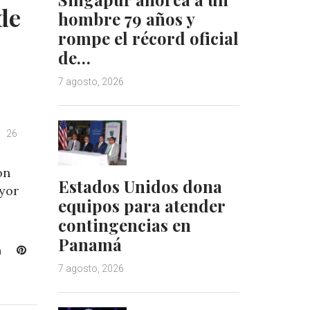
de
hombre 79 años y
rompe el récord oficial
de…
7 agosto, 2026
26
ón
Estados Unidos dona
yor
equipos para atender
contingencias en
Panamá
L
P
i
i
7 agosto, 2026
n
n
k
t