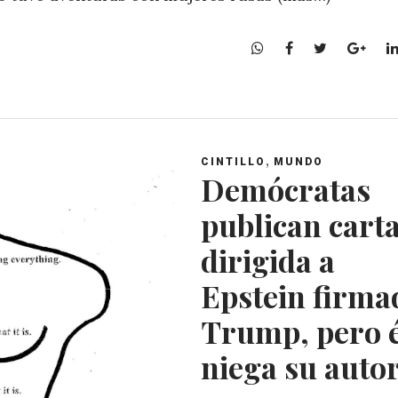
W
F
T
G
h
a
w
o
a
c
i
o
t
e
t
g
s
b
t
l
A
o
e
e
,
CINTILLO
MUNDO
p
o
r
+
Demócratas
p
k
publican cart
dirigida a
Epstein firma
Trump, pero é
niega su auto