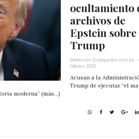
ocultamiento 
archivos de
Epstein sobre
Trump
Redacción, Ensegundos.com.pa
febrero, 2026
Acusan a la Administraci
Trump de ejecutar “el ma
toria moderna” (más…)
W
F
T
G
h
a
w
o
a
c
i
o
t
e
t
g