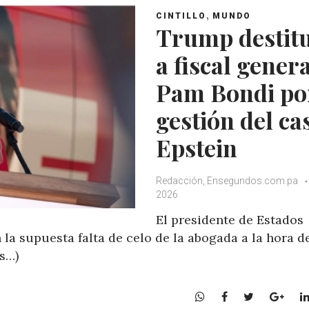
,
CINTILLO
MUNDO
Trump destit
a fiscal gener
Pam Bondi po
gestión del ca
Epstein
Redacción, Ensegundos.com.pa
2026
El presidente de Estados
a supuesta falta de celo de la abogada a la hora d
ás…)
W
F
T
G