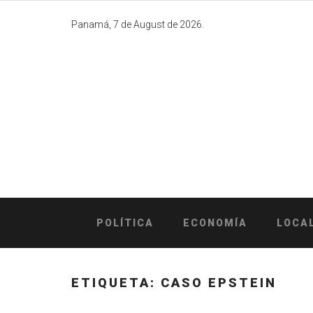
Skip
to
Panamá, 7 de August de 2026.
content
POLÍTICA
ECONOMÍA
LOCA
ETIQUETA:
CASO EPSTEIN