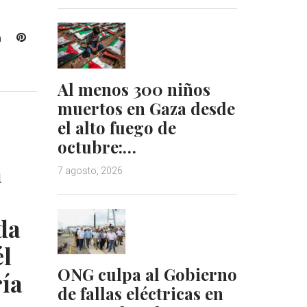
L
P
i
i
n
n
k
t
Al menos 300 niños
e
e
muertos en Gaza desde
d
r
el alto fuego de
I
e
octubre:…
n
s
t
a
7 agosto, 2026
da
l
ONG culpa al Gobierno
ría
de fallas eléctricas en