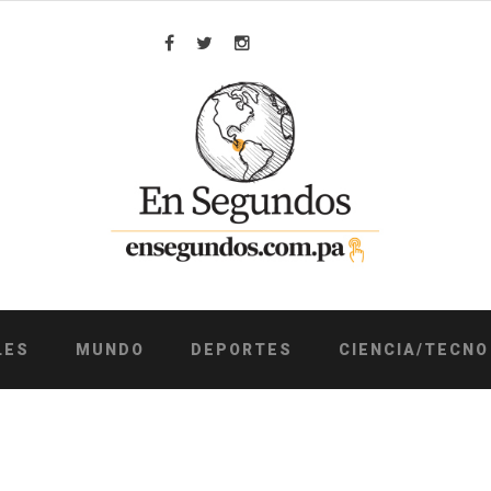
Facebook
Twitter
Instagram
LES
MUNDO
DEPORTES
CIENCIA/TECNO