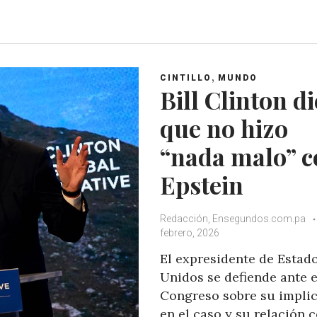
h
a
w
o
a
c
i
o
t
e
t
g
s
b
t
l
A
o
e
e
,
CINTILLO
MUNDO
p
o
r
+
Bill Clinton di
p
k
que no hizo
“nada malo” c
Epstein
Redacción, Ensegundos.com.pa
febrero, 2026
El expresidente de Estad
Unidos se defiende ante e
Congreso sobre su impli
en el caso y su relación c