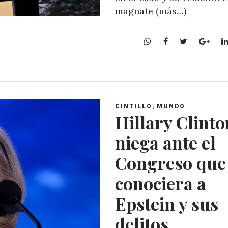
magnate (más…)
W
F
T
G
h
a
w
o
a
c
i
o
t
e
t
g
s
b
t
l
A
o
e
e
,
CINTILLO
MUNDO
p
o
r
+
Hillary Clinto
p
k
niega ante el
Congreso que
conociera a
Epstein y sus
delitos