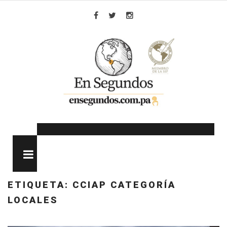
Skip
to
Facebook
Twitter
Instagram
content
MENU
ETIQUETA:
CCIAP CATEGORÍA
LOCALES