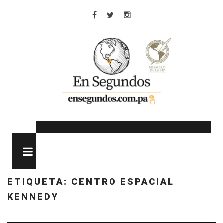
Skip
to
Facebook
Twitter
Instagram
content
MENU
ETIQUETA:
CENTRO ESPACIAL
KENNEDY