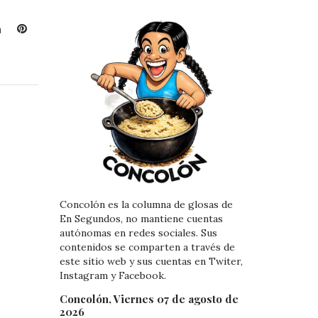
L
P
i
i
n
n
k
t
e
e
d
r
I
e
n
s
t
Concolón es la columna de glosas de
En Segundos, no mantiene cuentas
autónomas en redes sociales. Sus
contenidos se comparten a través de
este sitio web y sus cuentas en Twiter,
Instagram y Facebook.
Concolón, Viernes 07 de agosto de
2026