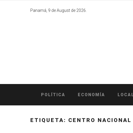
Skip
to
Panamá, 9 de August de 2026.
content
POLÍTICA
ECONOMÍA
LOCA
ETIQUETA:
CENTRO NACIONAL