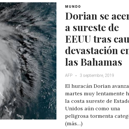
MUNDO
Dorian se ace
a sureste de
EEUU tras ca
devastación e
las Bahamas
AFP
3 septiembre, 2019
El huracán Dorian avanza
martes muy lentamente h
la costa sureste de Estad
Unidos aún como una
peligrosa tormenta categ
(más…)