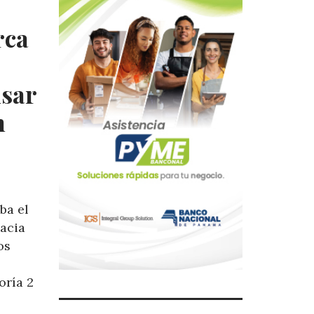
rca
usar
n
ba el
acia
os
oría 2