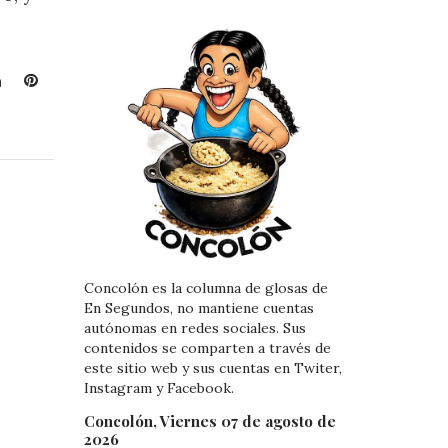
L
P
i
i
n
n
k
t
e
e
d
r
I
e
n
s
t
Concolón es la columna de glosas de
En Segundos, no mantiene cuentas
autónomas en redes sociales. Sus
contenidos se comparten a través de
este sitio web y sus cuentas en Twiter,
Instagram y Facebook.
Concolón, Viernes 07 de agosto de
2026