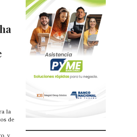
cha
e
ra la
tos de
o, y