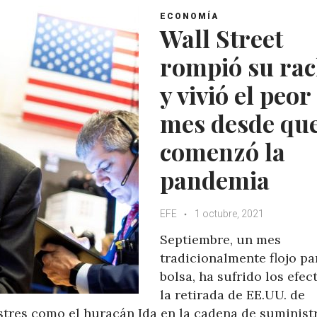
ECONOMÍA
Wall Street
rompió su ra
y vivió el peor
mes desde qu
comenzó la
pandemia
EFE
1 octubre, 2021
Septiembre, un mes
tradicionalmente flojo pa
bolsa, ha sufrido los efec
la retirada de EE.UU. de
stres como el huracán Ida en la cadena de suministr