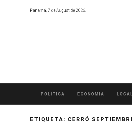
Skip
to
Panamá, 7 de August de 2026.
content
POLÍTICA
ECONOMÍA
LOCA
ETIQUETA:
CERRÓ SEPTIEMBR