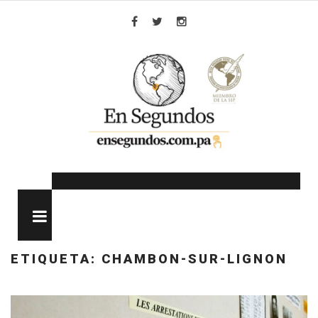
Skip
to
Facebook
Twitter
Instagram
content
MENU
ETIQUETA:
CHAMBON-SUR-LIGNON