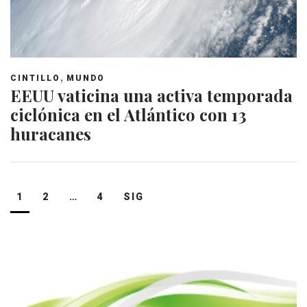
,
CINTILLO
MUNDO
EEUU vaticina una activa temporada
ciclónica en el Atlántico con 13
huracanes
Navegación
1
2
…
4
SIG
de
entradas