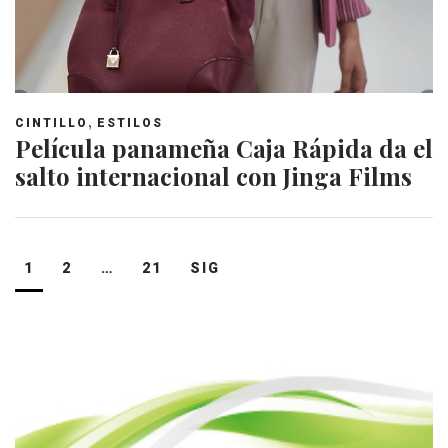
,
CINTILLO
ESTILOS
Película panameña Caja Rápida da el
salto internacional con Jinga Films
Navegación
1
2
…
21
SIG
de
entradas