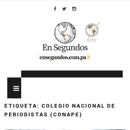
Skip
to
Facebook
Twitter
Instagram
content
MENU
ETIQUETA:
COLEGIO NACIONAL DE
PERIODISTAS (CONAPE)