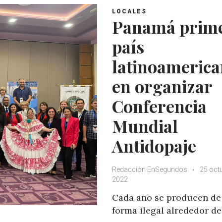
LOCALES
Panamá prim
país
latinoameric
en organizar
Conferencia
Mundial
Antidopaje
Redacción EnSegundos
25 oct
2022
Cada año se producen de
forma ilegal alrededor de