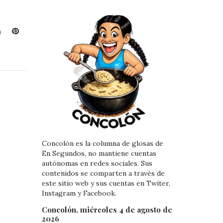
L
P
i
i
n
n
k
t
e
e
d
r
I
e
n
s
t
Concolón es la columna de glosas de
En Segundos, no mantiene cuentas
autónomas en redes sociales. Sus
contenidos se comparten a través de
este sitio web y sus cuentas en Twiter,
Instagram y Facebook.
Concolón, miércoles 4 de agosto de
2026