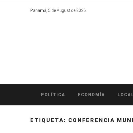
Skip
to
Panamá, 5 de August de 2026.
content
POLÍTICA
ECONOMÍA
LOCA
ETIQUETA:
CONFERENCIA MUN