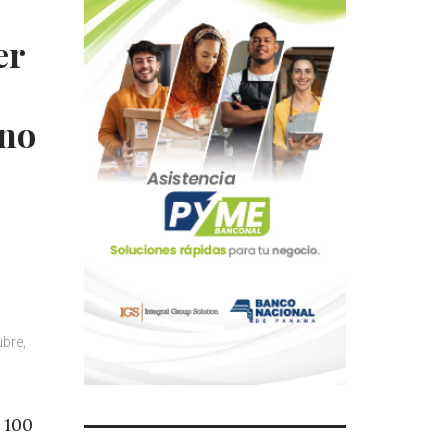
er
ano
ubre,
 100