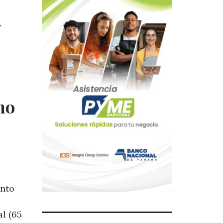
y
no
ento
al (65