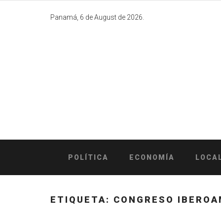
Skip
to
Panamá, 6 de August de 2026.
content
POLÍTICA
ECONOMÍA
LOCA
ETIQUETA:
CONGRESO IBEROA