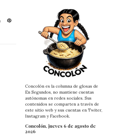
L
P
i
i
n
n
k
t
e
e
d
r
I
e
n
s
t
Concolón es la columna de glosas de
En Segundos, no mantiene cuentas
autónomas en redes sociales. Sus
contenidos se comparten a través de
este sitio web y sus cuentas en Twiter,
Instagram y Facebook.
Concolón, jueves 6 de agosto de
2026