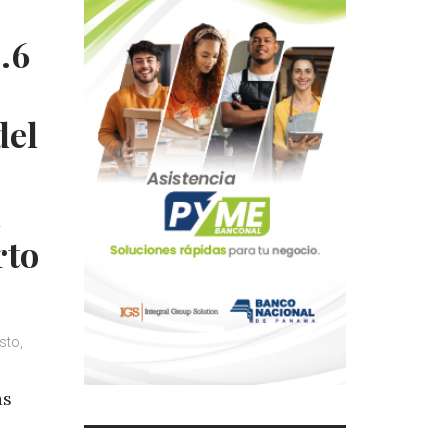
1.6
del
a
rto
sto,
as