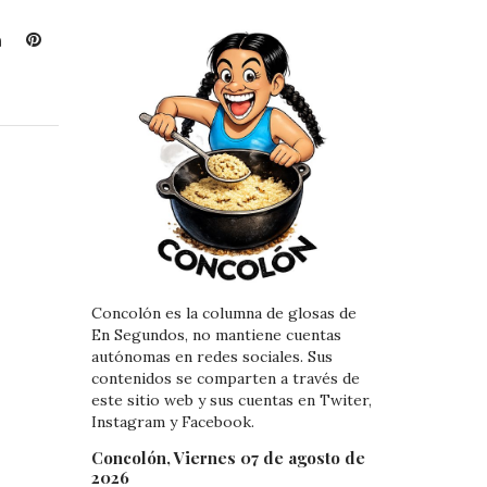
L
P
i
i
n
n
k
t
e
e
d
r
I
e
n
s
t
Concolón es la columna de glosas de
En Segundos, no mantiene cuentas
autónomas en redes sociales. Sus
contenidos se comparten a través de
este sitio web y sus cuentas en Twiter,
Instagram y Facebook.
Concolón, Viernes 07 de agosto de
2026