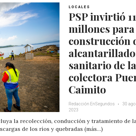
LOCALES
PSP invirtió 1
millones para
construcción 
alcantarillado
sanitario de l
colectora Pue
Caimito
Redacción EnSegundos
30 ago
2023
luya la recolección, conducción y tratamiento de l
escargas de los ríos y quebradas (más…)