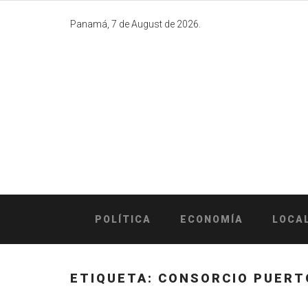
Skip
to
Panamá, 7 de August de 2026.
content
POLÍTICA
ECONOMÍA
LOCA
ETIQUETA:
CONSORCIO PUERT