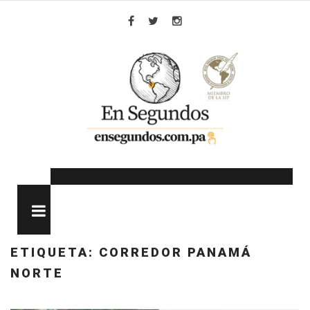
Skip
to
Facebook
Twitter
Instagram
content
MENU
ETIQUETA:
CORREDOR PANAMÁ
NORTE