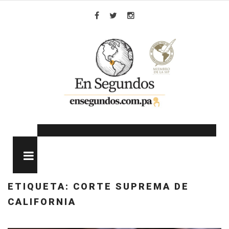
Skip
to
Facebook
Twitter
Instagram
content
MENU
ETIQUETA:
CORTE SUPREMA DE
CALIFORNIA