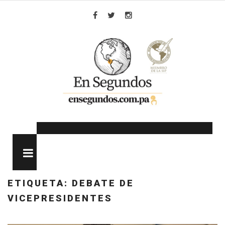
Skip
to
Facebook
Twitter
Instagram
content
MENU
ETIQUETA:
DEBATE DE
VICEPRESIDENTES